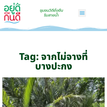
ชุมชนวิถียั่งยืน
ริมสายน้ำ
หน้าแรก
เรื่องเล่าริมสายน้ำ
สินค้าชุมชน
กินดีคราฟท์
เกี่ยวกับเรา
ติดต่อเรา
Tag: จากไม่จางที่
บางปะกง