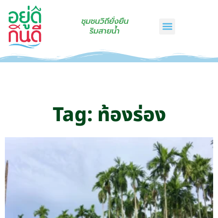
ชุมชนวิถียั่งยืน
ริมสายน้ำ
หน้าแรก
เรื่องเล่าริมสายน้ำ
สินค้าชุมชน
กินดีคราฟท์
เกี่ยวกับเรา
ติดต่อเรา
Tag: ท้องร่อง