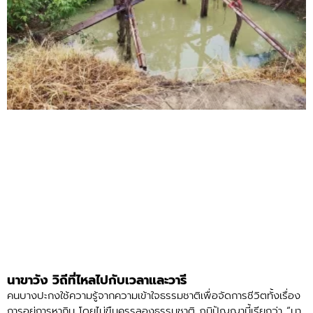
นาขาวัง วิถีที่ไหลไปกับเวลาและวารี
คนบางปะกงใช้ความรู้จากความเข้าใจธรรมชาติเพื่อจัดการชีวิตทั้งเรื่อง
การอยู่การหากิน โดยไม่ขืนครรลองธรรมชาติ ภูมิปัญญานี้เรียกว่า “นา