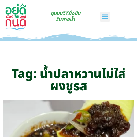
ชุมชนวิถียั่งยืน
ริมสายน้ำ
หน้าแรก
เรื่องเล่าริมสายน้ำ
สินค้าชุมชน
กินดีคราฟท์
เกี่ยวกับเรา
ติดต่อเรา
Tag: น้ำปลาหวานไม่ใส่
ผงชูรส