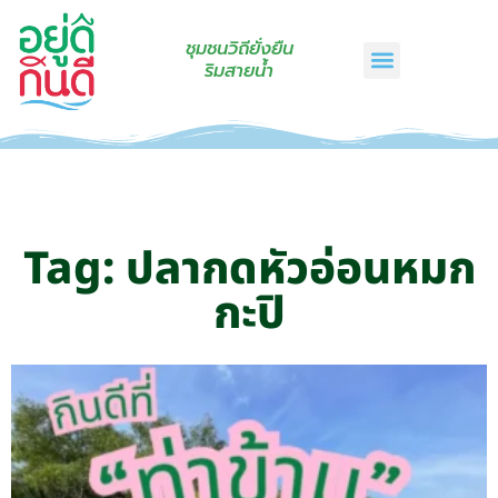
ชุมชนวิถียั่งยืน
ริมสายน้ำ
หน้าแรก
เรื่องเล่าริมสายน้ำ
สินค้าชุมชน
กินดีคราฟท์
เกี่ยวกับเรา
ติดต่อเรา
Tag: ปลากดหัวอ่อนหมก
กะปิ