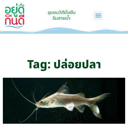
ชุมชนวิถียั่งยืน
ริมสายน้ำ
หน้าแรก
เรื่องเล่าริมสายน้ำ
สินค้าชุมชน
กินดีคราฟท์
เกี่ยวกับเรา
ติดต่อเรา
Tag: ปล่อยปลา