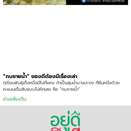
“กบชายน้ำ” ของดีต้องมีเรื่องเล่า
ทุเรียนพันธุ์เต็งหนึ่งมีไม่กี่แห่ง ถ้าเป็นลุ่มน้ำบางปะกง ที่ยืนหนึ่งด้วย
คะแนนเต็มสิบแบบไม่หักเลย คือ “กบชายน้ำ”
อ่านเพิ่มเติม