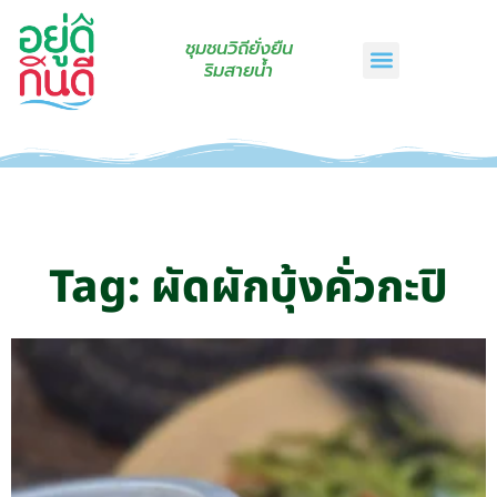
ชุมชนวิถียั่งยืน
ริมสายน้ำ
หน้าแรก
เรื่องเล่าริมสายน้ำ
สินค้าชุมชน
กินดีคราฟท์
เกี่ยวกับเรา
ติดต่อเรา
Tag: ผัดผักบุ้งคั่วกะปิ