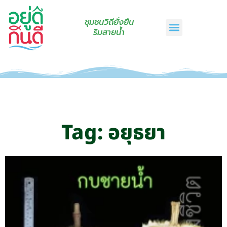
ชุมชนวิถียั่งยืน
ริมสายน้ำ
หน้าแรก
เรื่องเล่าริมสายน้ำ
สินค้าชุมชน
กินดีคราฟท์
เกี่ยวกับเรา
ติดต่อเรา
Tag: อยุธยา