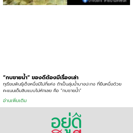
“กบชายน้ำ” ของดีต้องมีเรื่องเล่า
ทุเรียนพันธุ์เต็งหนึ่งมีไม่กี่แห่ง ถ้าเป็นลุ่มน้ำบางปะกง ที่ยืนหนึ่งด้วย
คะแนนเต็มสิบแบบไม่หักเลย คือ “กบชายน้ำ”
อ่านเพิ่มเติม