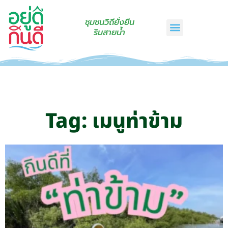
ชุมชนวิถียั่งยืน
ริมสายน้ำ
หน้าแรก
เรื่องเล่าริมสายน้ำ
สินค้าชุมชน
กินดีคราฟท์
เกี่ยวกับเรา
ติดต่อเรา
Tag: เมนูท่าข้าม