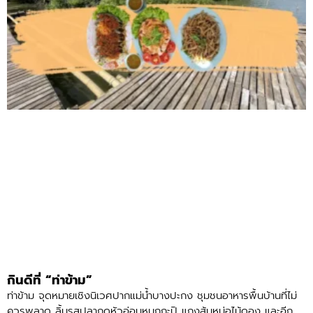
กินดีที่ “ท่าข้าม”
ท่าข้าม จุดหมายเชิงนิเวศปากแม่น้ำบางปะกง ชุมชนอาหารพื้นบ้านที่ไม่
ควรพลาด ลิ้มรสปลากดหัวอ่อนหมกกะปิ แกงส้มหน่อไม้ดอง และอีก