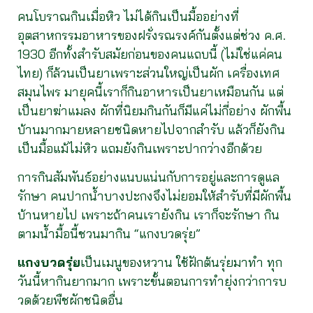
คนโบราณกินเมื่อหิว ไม่ได้กินเป็นมื้ออย่างที่
อุตสาหกรรมอาหารของฝรั่งรณรงค์กันตั้งแต่ช่วง ค.ศ.
1930 อีกทั้งสำรับสมัยก่อนของคนแถบนี้ (ไม่ใช่แค่คน
ไทย) ก็ล้วนเป็นยาเพราะส่วนใหญ่เป็นผัก เครื่องเทศ
สมุนไพร มายุคนี้เราก็กินอาหารเป็นยาเหมือนกัน แต่
เป็นยาฆ่าแมลง ผักที่นิยมกินกันก็มีแค่ไม่กี่อย่าง ผักพื้น
บ้านมากมายหลายชนิดหายไปจากสำรับ แล้วก็ยังกิน
เป็นมื้อแม้ไม่หิว แถมยังกินเพราะปากว่างอีกด้วย
การกินสัมพันธ์อย่างแนบแน่นกับการอยู่และการดูแล
รักษา คนปากน้ำบางปะกงจึงไม่ยอมให้สำรับที่มีผักพื้น
บ้านหายไป เพราะถ้าคนเรายังกิน เราก็จะรักษา กิน
ตามน้ำมื้อนี้ชวนมากิน “แกงบวดรุ่ย”
แกงบวดรุ่ย
เป็นเมนูของหวาน ใช้ฝักต้นรุ่ยมาทำ ทุก
วันนี้หากินยากมาก เพราะขั้นตอนการทำยุ่งกว่าการบ
วดด้วยพืชผักชนิดอื่น