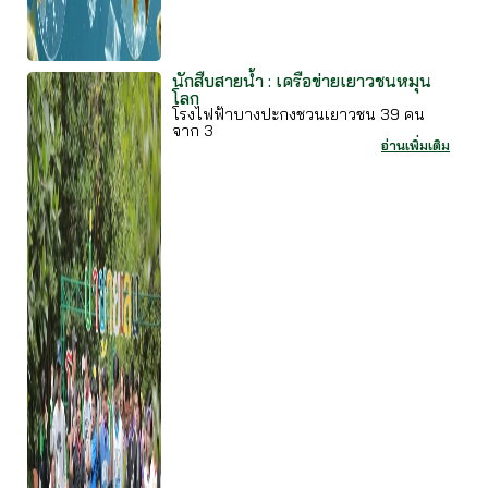
นักสืบสายน้ำ : เครือข่ายเยาวชนหมุน
โลก
โรงไฟฟ้าบางปะกงชวนเยาวชน 39 คน
จาก 3
อ่านเพิ่มเติม