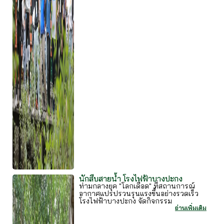
นักสืบสายน้ำ โรงไฟฟ้าบางปะกง
ท่ามกลางยุค "โลกเดือด" ที่สถานการณ์
อากาศแปรปรวนรุนแรงขึ้นอย่างรวดเร็ว
โรงไฟฟ้าบางปะกง จัดกิจกรรม
อ่านเพิ่มเติม