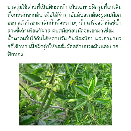
บวดรุ่ยใช้ส่วนที่เป็นฝักมาทำ เก็บเฉพาะฝักรุ่ยที่แก่เต็ม
ที่จนหล่นจากต้น เมื่อได้ฝักมาอันดับแรกต้องขูดเปลือก
ออก แล้วก็เอามาต้มน้ำทิ้งหลายๆ น้ำ เสร็จแล้วก็แช่น้ำ
ด่างขี้เถ้าเพื่อแก้ฝาด คนสมัยก่อนมักจะเอามาเชื่อม
น้ำตาลเก็บไว้กินได้หลายวัน กินทีละน้อย แต่เอามาบว
ดก็เข้าท่า เนื้อฝักรุ่ยให้รสสัมผัสคล้ายบวดมันและบวด
ฟักทอง