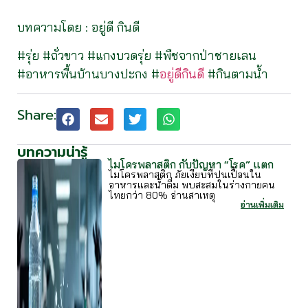
บทความโดย : อยู่ดี กินดี
#รุ่ย #ถั่วขาว #แกงบวดรุ่ย #พืชจากป่าชายเลน
#อาหารพื้นบ้านบางปะกง #
อยู่ดีกินดี
#กินตามน้ำ
Share:
บทความน่ารู้
ไมโครพลาสติก กับปัญหา “โรค” แตก
ไมโครพลาสติก ภัยเงียบที่ปนเปื้อนใน
อาหารและน้ำดื่ม พบสะสมในร่างกายคน
ไทยกว่า 80% อ่านสาเหตุ
อ่านเพิ่มเติม