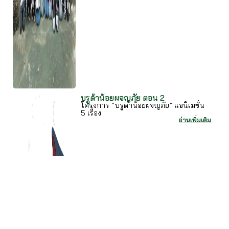
บรูด้าน้อยผจญภัย ตอน 2
โครงการ “บรูดาน้อยผจญภัย” แอนิเมชั่น
5 เรื่อง
อ่านเพิ่มเติม