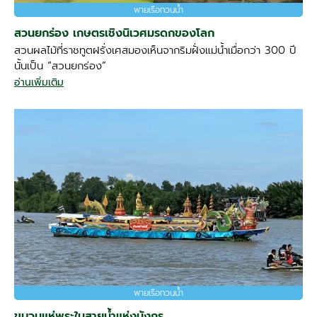
พายเรือทวนน้ำ
สวนยกร่อง เกษตรเชิงนิเวศมรดกของโลก
สวนผลไม้ที่ราชทูตฝรั่งเศสมองเห็นจากริมฝั่งแม่น้ำเมื่อกว่า 300 ปี
นั้นเป็น “สวนยกร่อง”
อ่านเพิ่มเติม
พายเรือทวนน้ำ
ขบวนแห่พระในสายน้ำแห่งมังกร