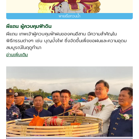
พายเรือทวนน้ำ
ผีแถน ผู้ควบคุมฟ้าดิน
ผีแถน เทพเจ้าผู้ควบคุมฟ้าฝนของคนอีสาน มีความสำคัญใน
พิธีกรรมต่างๆ เช่น บุญบั้งไฟ ซึ่งจัดขึ้นเพื่อขอฝนและความอุดม
สมบูรณ์ในฤดูทำนา
อ่านเพิ่มเติม