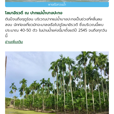
พายเรือทวนน้ำ
โลมาอิรวดี ณ ปากแม่น้ำบางปะกง
ต้นปีจนถึงฤดูร้อน บริเวณปากแม่น้ำบางปะกงเป็นช่วงที่คลื่นลม
สงบ นักท่องเที่ยวมักจะมาลงเรือไปดูโลมาอิรวดี ซึ่งบริเวณนี้พบ
ประมาณ 40-50 ตัว ในน่านน้ำแห่งนี้มาตั้งแต่ปี 2545 จนถึงทุกวัน
นี้
อ่านเพิ่มเติม