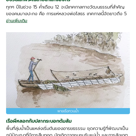
ทุกๆ ปีในช่วง 15 ค่ำเดือน 12 จะมีเทศกาลทางวัฒนธรรมที่สำคัญ
ของคนบางปะกง คือ การแห่หลวงพ่อโสธร เทศกาลนี้จัดยาวถึง 5
อ่านเพิ่มเติม
พายเรือทวนน้ำ
เรือผีหลอกกับปลากระบอกต้มส้ม
พื้นที่ลุ่มน้ำเป็นแหล่งเริ่มต้นของอารยธรรรม ชุดความรู้ที่พัฒนาเป็น
ภูมิปัญญาที่มีการสืบทอด มักเกิดจากชุมชนริมแม่น้ำ และการสังเกต