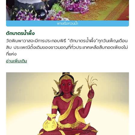
พายเรือทวนน้ำ
ตักบาตรน้ำผึ้ง
วัดพิมพาวาสจะมีการประกอบพิธี “ตักบาตรน้ำผึ้ง”ทุกวันเพ็ญเดือน
สิบ ประเพณีดั้งเดิมของชาวมอญที่ทั่วประเทศเหลือสืบทอดเพียงไม่
กี่แห่ง
อ่านเพิ่มเติม