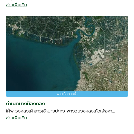
อ่านเพิ่มเติม
พายเรือทวนน้ำ
กำเนิดบางบ็องกอง
ใฝ่พะวงหลงเฝ้าสาวเจ้าบางปะกง พางวยงงหลงเก้อเพ้อหา...
อ่านเพิ่มเติม