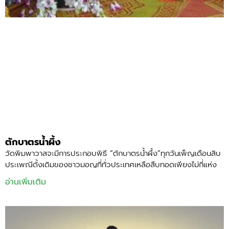
ตักบาตรน้ำผึ้ง
วัดพิมพาวาสจะมีการประกอบพิธี “ตักบาตรน้ำผึ้ง”ทุกวันเพ็ญเดือนสิบ
ประเพณีดั้งเดิมของชาวมอญที่ทั่วประเทศเหลือสืบทอดเพียงไม่กี่แห่ง
อ่านเพิ่มเติม