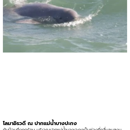
โลมาอิรวดี ณ ปากแม่น้ำบางปะกง
ต้นปีจนถึงฤดูร้อน บริเวณปากแม่น้ำบางปะกงเป็นช่วงที่คลื่นลมสงบ