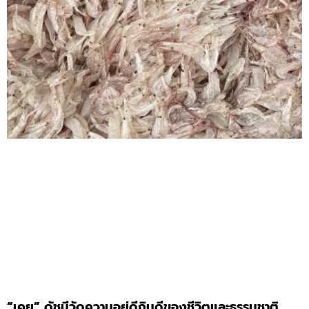
“เคย” ดัชนีวัดความอยู่ดีกินดีของชีวิตและธรรมชาติ