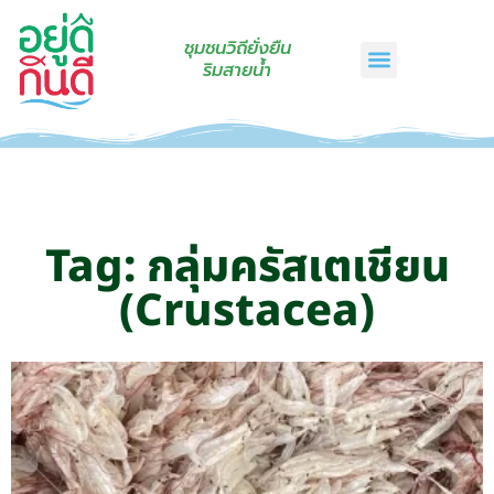
ชุมชนวิถียั่งยืน
ริมสายน้ำ
หน้าแรก
เรื่องเล่าริมสายน้ำ
สินค้าชุมชน
กินดีคราฟท์
เกี่ยวกับเรา
ติดต่อเรา
Tag: กลุ่มครัสเตเชียน
(Crustacea)