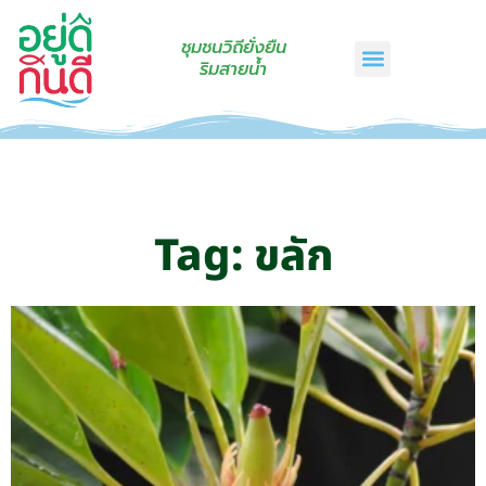
ชุมชนวิถียั่งยืน
ริมสายน้ำ
หน้าแรก
เรื่องเล่าริมสายน้ำ
สินค้าชุมชน
กินดีคราฟท์
เกี่ยวกับเรา
ติดต่อเรา
Tag: ขลัก