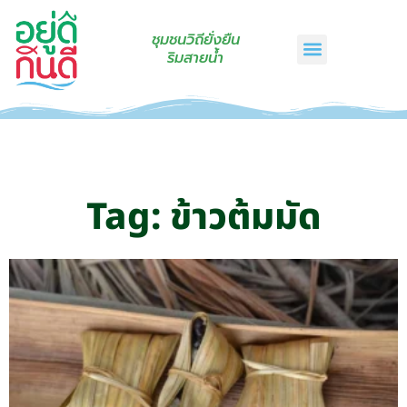
ชุมชนวิถียั่งยืน
ริมสายน้ำ
หน้าแรก
เรื่องเล่าริมสายน้ำ
สินค้าชุมชน
กินดีคราฟท์
เกี่ยวกับเรา
ติดต่อเรา
Tag: ข้าวต้มมัด