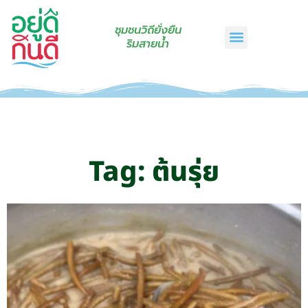
ชุมชนวิถียั่งยืน
ริมสายน้ำ
หน้าแรก
เรื่องเล่าริมสายน้ำ
สินค้าชุมชน
กินดีคราฟท์
เกี่ยวกับเรา
ติดต่อเรา
Tag: ต้นรุ่ย