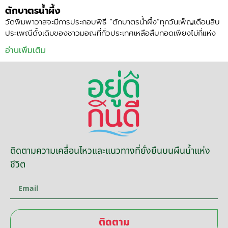
ตักบาตรน้ำผึ้ง
วัดพิมพาวาสจะมีการประกอบพิธี “ตักบาตรน้ำผึ้ง”ทุกวันเพ็ญเดือนสิบ
ประเพณีดั้งเดิมของชาวมอญที่ทั่วประเทศเหลือสืบทอดเพียงไม่กี่แห่ง
อ่านเพิ่มเติม
ติดตามความเคลื่อนไหวและแนวทางที่ยั่งยืนบนผืนน้ำแห่ง
ชีวิต
ติดตาม