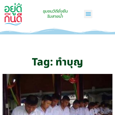
ชุมชนวิถียั่งยืน
ริมสายน้ำ
หน้าแรก
เรื่องเล่าริมสายน้ำ
สินค้าชุมชน
กินดีคราฟท์
เกี่ยวกับเรา
ติดต่อเรา
Tag: ทำบุญ