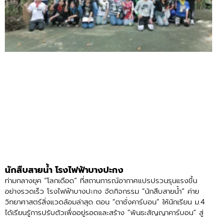
นักสืบสายน้ำ โรงไฟฟ้าบางปะกง
ท่ามกลางยุค “โลกเดือด” ที่สถานการณ์อากาศแปรปรวนรุนแรงขึ้น
อย่างรวดเร็ว โรงไฟฟ้าบางปะกง จัดกิจกรรม “นักสืบสายน้ำ” ค่าย
วิทยาศาสตร์สิ่งแวดล้อมล่าสุด ตอน “ตาชั่งคาร์บอน” ให้นักเรียน ม.4
ได้เรียนรู้การปรับตัวเพื่ออยู่รอดและสร้าง “พันธะสัญญาคาร์บอน” สู่