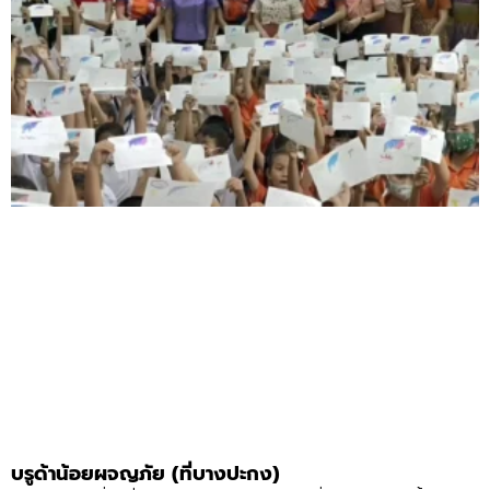
บรูด้าน้อยผจญภัย (ที่บางปะกง)