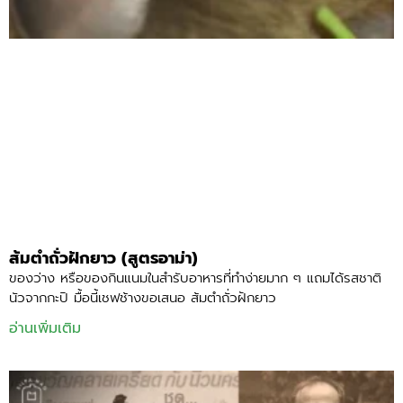
ส้มตำถั่วฝักยาว (สูตรอาม่า)
ของว่าง หรือของกินแนมในสำรับอาหารที่ทำง่ายมาก ๆ แถมได้รสชาติ
นัวจากกะปิ มื้อนี้เชฟช้างขอเสนอ ส้มตำถั่วฝักยาว
อ่านเพิ่มเติม