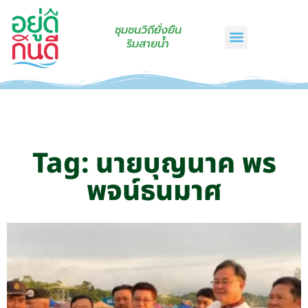
ชุมชนวิถียั่งยืน
ริมสายน้ำ
หน้าแรก
เรื่องเล่าริมสายน้ำ
สินค้าชุมชน
กินดีคราฟท์
เกี่ยวกับเรา
ติดต่อเรา
Tag: นายบุญนาค พร
พจน์ธนมาศ