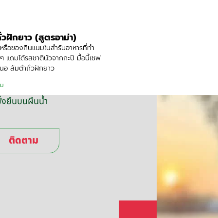
ั่วฝักยาว (สูตรอาม่า)
หรือของกินแนมในสำรับอาหารที่ทำ
ๆ แถมได้รสชาตินัวจากกะปิ มื้อนี้เชฟ
นอ ส้มตำถั่วฝักยาว
ิม
่งยืนบนผืนน้ำ
ติดตาม