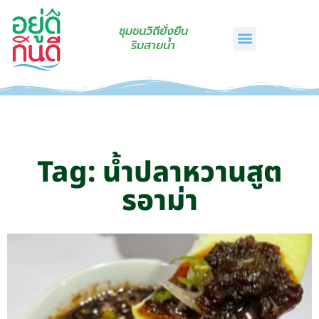
ชุมชนวิถียั่งยืน
ริมสายน้ำ
หน้าแรก
เรื่องเล่าริมสายน้ำ
สินค้าชุมชน
กินดีคราฟท์
เกี่ยวกับเรา
ติดต่อเรา
Tag: น้ำปลาหวานสูต
รอาม่า