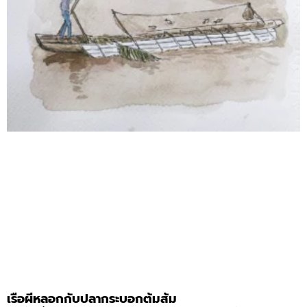
เรือผีหลอกกับปลากระบอกต้มส้ม