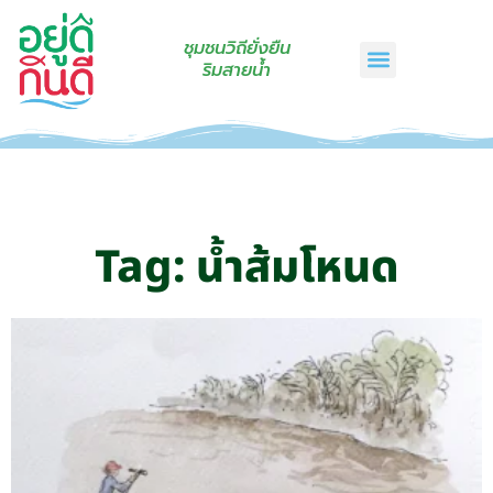
ชุมชนวิถียั่งยืน
ริมสายน้ำ
หน้าแรก
เรื่องเล่าริมสายน้ำ
สินค้าชุมชน
กินดีคราฟท์
เกี่ยวกับเรา
ติดต่อเรา
Tag: น้ำส้มโหนด