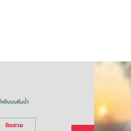
่งยืนบนผืนน้ำ
ติดตาม