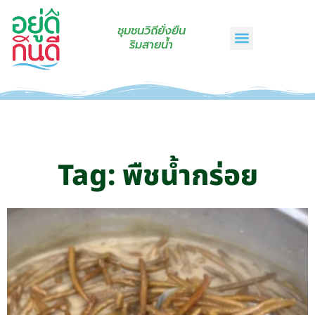
ชุมชนวิถียั่งยืน
ริมสายน้ำ
หน้าแรก
เรื่องเล่าริมสายน้ำ
สินค้าชุมชน
กินดีคราฟท์
เกี่ยวกับเรา
ติดต่อเรา
Tag: พืชน้ำกร่อย