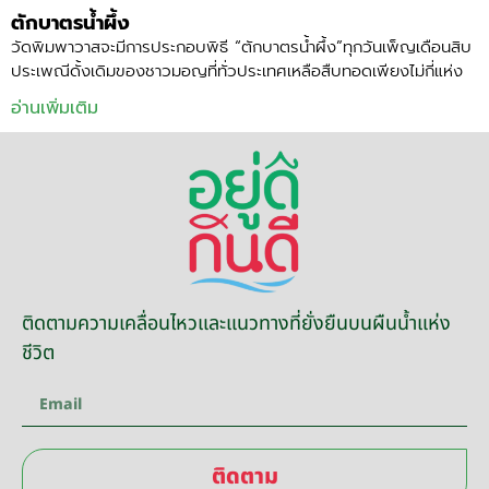
ตักบาตรน้ำผึ้ง
วัดพิมพาวาสจะมีการประกอบพิธี “ตักบาตรน้ำผึ้ง”ทุกวันเพ็ญเดือนสิบ
ประเพณีดั้งเดิมของชาวมอญที่ทั่วประเทศเหลือสืบทอดเพียงไม่กี่แห่ง
อ่านเพิ่มเติม
ติดตามความเคลื่อนไหวและแนวทางที่ยั่งยืนบนผืนน้ำแห่ง
ชีวิต
ติดตาม