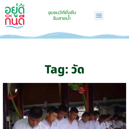
ชุมชนวิถียั่งยืน
ริมสายน้ำ
หน้าแรก
เรื่องเล่าริมสายน้ำ
สินค้าชุมชน
กินดีคราฟท์
เกี่ยวกับเรา
ติดต่อเรา
Tag: วัด