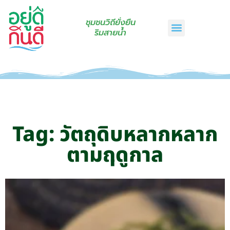
ชุมชนวิถียั่งยืน
ริมสายน้ำ
หน้าแรก
เรื่องเล่าริมสายน้ำ
สินค้าชุมชน
กินดีคราฟท์
เกี่ยวกับเรา
ติดต่อเรา
Tag: วัตถุดิบหลากหลาก
ตามฤดูกาล