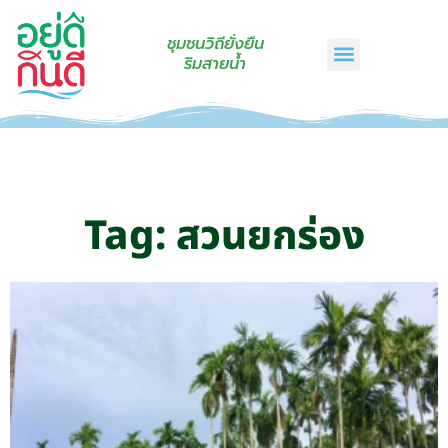
ชุมชนวิถียั่งยืน
ริมสายน้ำ
หน้าแรก
เรื่องเล่าริมสายน้ำ
สินค้าชุมชน
กินดีคราฟท์
เกี่ยวกับเรา
ติดต่อเรา
Tag: สวนยกร่อง