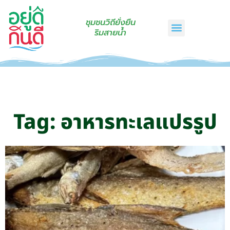
ชุมชนวิถียั่งยืน
ริมสายน้ำ
หน้าแรก
เรื่องเล่าริมสายน้ำ
สินค้าชุมชน
กินดีคราฟท์
เกี่ยวกับเรา
ติดต่อเรา
Tag: อาหารทะเลแปรรูป