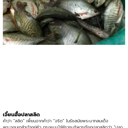
เจี๋ยนฮื้อปลาสลิด
คำว่า “สลิด” เพี้ยนจากคำว่า “จริต” ในรัชสมัยพระบาทสมเด็จ
พระจอมเกล้าเจ้าอยู่หัว ทรงแนะนำให้ราชบริพารเรียกปลาสลิดว่า “ปลา