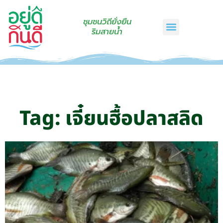
ชุมชนวิถียั่งยืน
ริมสายน้ำ
หน้าแรก
เรื่องเล่าริมสายน้ำ
สินค้าชุมชน
กินดีคราฟท์
เกี่ยวกับเรา
ติดต่อเรา
Tag: เจี๋ยนฮื้อปลาสลิด