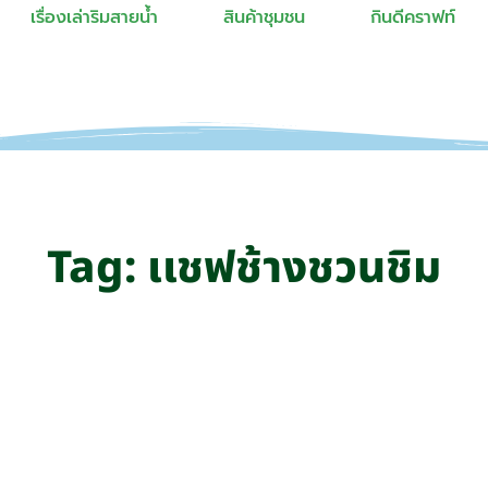
เรื่องเล่าริมสายน้ำ
สินค้าชุมชน
กินดีคราฟท์
Tag: เเชฟช้างชวนชิม