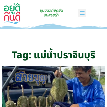
ชุมชนวิถียั่งยืน
ริมสายน้ำ
หน้าแรก
เรื่องเล่าริมสายน้ำ
สินค้าชุมชน
กินดีคราฟท์
เกี่ยวกับเรา
ติดต่อเรา
Tag: แม่น้ำปราจีนบุรี