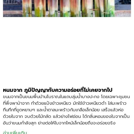
หนมจาก ภูมิปัญญากับความอร่อยที่ไม่เคยจากไป
ขนมจากเป็นขนมพื้นบ้านโบราณในแถบลุ่มน้ำบางปะกง โดยเฉพาะชุมชน
ที่พึ่งพาป่าจาก ทำด้วยแป้งข้าวเหนียว มักใช้ข้าวเหนียวดำ ใส่มะพร้าว
ทึนทึกที่ขูดหยาบๆ และน้ำตาลมะพร้าวกับเกลือเล็กน้อย เสร็จแล้วห่อ
ด้วยใบจาก จบด้วยไม้กลัด แล้วย่างไฟอ่อน ได้กลิ่นหอมของใบจากเป็น
อันว่าขนมกำลังสุก ย่างต่อให้ใบจากไหม้เล็กน้อยถึงจะอร่อยจริง
อ่านเพิ่มเติม