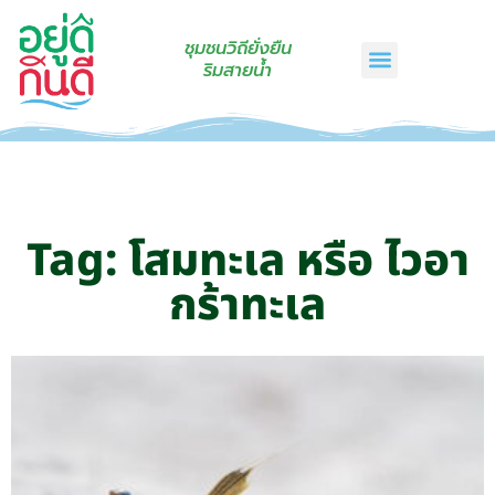
ชุมชนวิถียั่งยืน
ริมสายน้ำ
หน้าแรก
เรื่องเล่าริมสายน้ำ
สินค้าชุมชน
กินดีคราฟท์
เกี่ยวกับเรา
ติดต่อเรา
Tag: โสมทะเล หรือ ไวอา
กร้าทะเล