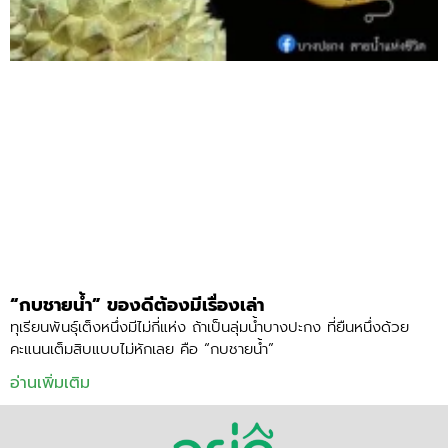
“กบชายน้ำ” ของดีต้องมีเรื่องเล่า
ทุเรียนพันธุ์เต็งหนึ่งมีไม่กี่แห่ง ถ้าเป็นลุ่มน้ำบางปะกง ที่ยืนหนึ่งด้วย
คะแนนเต็มสิบแบบไม่หักเลย คือ “กบชายน้ำ”
อ่านเพิ่มเติม