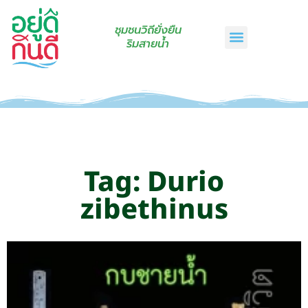
ชุมชนวิถียั่งยืน
ริมสายน้ำ
หน้าแรก
เรื่องเล่าริมสายน้ำ
สินค้าชุมชน
กินดีคราฟท์
เกี่ยวกับเรา
ติดต่อเรา
Tag: Durio
zibethinus