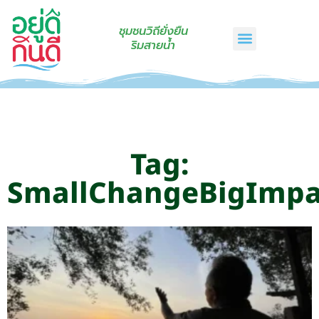
ชุมชนวิถียั่งยืน
ริมสายน้ำ
หน้าแรก
เรื่องเล่าริมสายน้ำ
สินค้าชุมชน
กินดีคราฟท์
เกี่ยวกับเรา
ติดต่อเรา
Tag:
SmallChangeBigImpa