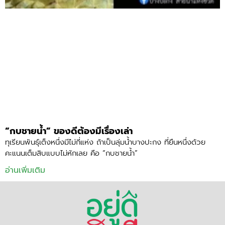
“กบชายน้ำ” ของดีต้องมีเรื่องเล่า
ทุเรียนพันธุ์เต็งหนึ่งมีไม่กี่แห่ง ถ้าเป็นลุ่มน้ำบางปะกง ที่ยืนหนึ่งด้วย
คะแนนเต็มสิบแบบไม่หักเลย คือ “กบชายน้ำ”
อ่านเพิ่มเติม