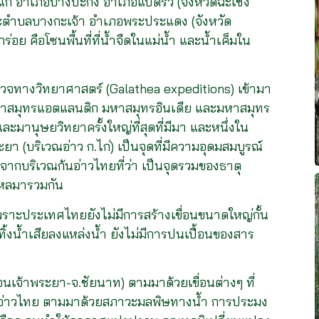
ด้แก่ อำเภอบางปะกง อำเภอแปดริ้ว (จังหวัดฉะเชิง
ละตำบลบางกะเจ้า อำเภอพระประแดง (จังหวัด
ร่อย คือโซนพื้นที่ที่น้ำจืดในแม่น้ำ และน้ำเค็มใน
ำรวจทางวิทยาศาสตร์ (Galathea expeditions) เข้ามา
่ มหาสมุทรแอตแลนติก มหาสมุทรอินเดีย และมหาสมุทร
และมานุษยวิทยาครั้งใหญ่ที่สุดที่มีมา และหนึ่งใน
ยา (บริเวณอ่าว ก.ไก่) เป็นจุดที่มีความอุดมสมบูรณ์
องจากบริเวณก้นอ่าวไทยที่ว่า เป็นจุดรวมของธาตุ
่ไหลมารวมกัน
พราะประเทศไทยยังไม่มีการสร้างเขื่อนขนาดใหญ่กั้น
ทิ้งน้ำเสียลงแหล่งน้ำ ยังไม่มีการปนเปื้อนของสาร
ขื่อนเจ้าพระยา-จ.ชัยนาท) ตามมาด้วยเขื่อนต่างๆ ที่
ลลงอ่าวไทย ตามมาด้วยสภาวะมลพิษทางน้ำ การประมง