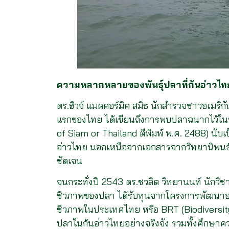
ความหลากหลายของพันธุ์ปลาที่ก้นอ่าวไท
ดร.ฮิวจ์ แมคคอร์มิค สมิธ นักสำรวจชาวอเมริก
แรกของไทย ได้เขียนถึงการพบปลาฉนากไว้ในห
of Siam or Thailand ตีพิมพ์ พ.ศ. 2488) นับเ
อ่าวไทย นอกเหนือจากเอกสารจากวิทยานิพนธ์บาง
ชัดเจน
จนกระทั่งปี 2543 ดร.ชวลิต วิทยานนท์ นักวิ
ชีวภาพของปลา ได้รับทุนจากโครงการพัฒนาอ
ชีวภาพในประเทศไทย หรือ BRT (Biodiversity
ปลาในก้นอ่าวไทยอย่างจริงจัง รวมทั้งศึก