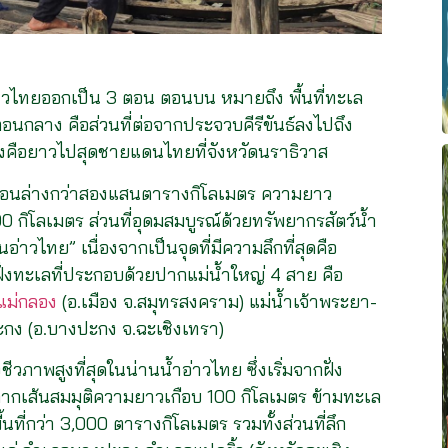
อ่าวไทยออกเป็น 3 ตอน ตอนบน หมายถึง พื้นที่ทะเล
 ตอนกลาง คือส่วนที่ต่อจากประจวบคีรีขันธ์ลงไปถึง
คือยาวไปสุดชายแดนไทยที่จังหวัดนราธิวาส
ึงตอนล่างกว่าสองแสนตารางกิโลเมตร ความยาว
กิโลเมตร ส่วนที่อุดมสมบูรณ์ด้วยทรัพยากรสัตว์น้ำ
่าวไทย” เนื่องจากเป็นจุดที่มีความลึกที่สุดคือ
ั่งทะเลที่ประกอบด้วยปากแม่น้ำใหญ่ 4 สาย คือ
ำแม่กลอง
(อ.เมือง จ.สมุทรสงคราม) แม่น้ำเจ้าพระยา-
ปะกง (อ.บางปะกง จ.ฉะเชิงเทรา)
ีวภาพสูงที่สุดในน่านน้ำอ่าวไทย ซึ่งเริ่มจากฝั่ง
 ลากเส้นสมมุติความยาวเกือบ 100 กิโลเมตร ข้ามทะเล
นที่กว่า 3,000 ตารางกิโลเมตร รวมทั้งส่วนที่ลึก