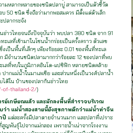
-ความหลากหลายของชนิดปลาบู่ สามารถเป็นตัวชี้วัด
บ 50 ชนิด ซึ่งถือว่ามากพอสมควร มีตั้งแต่ตัวเล็ก
และปลากระจัง
อ่าวไทยจนถึงปัจจุบันว่า พบปลา 380 ชนิด จาก 91
าทะเลที่เข้ามาในโซนน้ำกร่อยเป็นครั้งคราว ตัวเลข
ป็นพื้นที่เล็กๆ เพียงร้อยละ 0.01 ของพื้นที่ทะเล
ก มีจำนวนชนิดปลามากกว่าร้อยละ 12 ของปลาที่พบ
เลที่พบในภูมิภาคอินโด-แปซิฟิก หลายชนิดคล้าย
ปากแม่น้ำในมาเลเซีย และส่วนหนึ่งเป็นวงศ์ปลาน้ำ
บได้ใน บ้านของปลาก้นอ่าวไทย
f-of-thailand-2/
)
ารย์เกษียณแล้ว และมักลงพื้นที่สำรวจบริเวณ
ว่า แม่น้ำสองสายนี้ยังสุขภาพดีกว่าแม่น้ำท่าจีน
กปี
แต่ละครั้งมีปลาตายจำนวนมาก และปลาที่เปราะ
ี่สูญพันธุ์ไปจากแม่กลอง เพราะน้ำเน่าจากโรงงาน