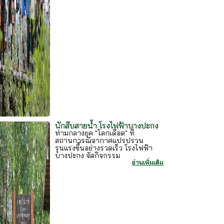
นักสืบสายน้ำ โรงไฟฟ้าบางปะกง
ท่ามกลางยุค "โลกเดือด" ที่
สถานการณ์อากาศแปรปรวน
รุนแรงขึ้นอย่างรวดเร็ว โรงไฟฟ้า
บางปะกง จัดกิจกรรม
อ่านเพิ่มเติม