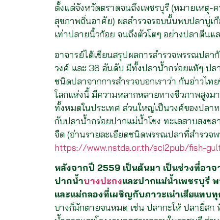
ตั้งแต่จังหวัดตราดจนถึงเพชรบุรี (หมายเหตุ
สุขภาพถิ่นอาศัย) ผลสำรวจรอบนั้นพบปลาบู่เกือ
เท่าปลายนิ้วก้อย จนถึงตัวโตๆ อย่างปลาตีน
อาจารย์ได้เขียนสรุปผลการสำรวจพรรณปลาก้น
วงศ์ และ 36 อันดับ มีทั้งปลาน้ำกร่อยแท้ๆ ปล
ชนิดปลาจากการสำรวจบอกเราว่า ก้นอ่าวไทยซึ่งเ
โลกแห่งนี้ มีความหลากหลายทางชีวภาพสูงมา
ทั้งหมดในประเทศ ส่วนใหญ่เป็นวงศ์ของปลาทะ
กับปลาน้ำกร่อยปากแม่น้ำโขง ทะเลสาบสงขลา 
จืด (อ่านรายละเอียดชนิดพรรณปลาที่สำรวจพ
https://www.nstda.or.th/sci2pub/fish-gul
หลังจากปี 2559 เป็นต้นมา เป็นช่วงที่อาจ
ปากน้ำ
บางปะกง
และปากแม่น้ำเพชรบุรี พบ
และแม่กลองที่เผชิญกับภาวะเน่าเสียแทบทุ
บางก็มักตายจนหมด เช่น ปลากะโห้ ปลายี่สก ท