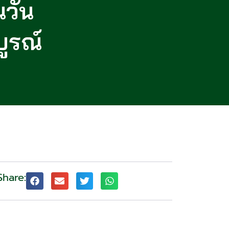
วัน
ูรณ์
Share: