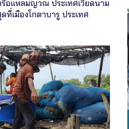
า หรือแหลมญวณ ประเทศเวียดนาม
ดที่เมืองโกตาบารู ประเทศ