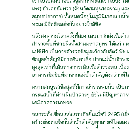
เข้าไปในแม่น้ำจนถึงจุดที่น้ำทะเลเข้าไปถึง ไ
เทร) อำเภออัมพวา (จังหวัดสมทุรสงคราม) แ
สมุทรปราการ) ทั้งหมดนี้อยู่ในภูมินิเวศแบบน้ำก
ทะเล มีอิทธิพลต่อกันอย่างใกล้ชิด
หลังสงครามโลกครั้งที่สอง เดนมาร์กส่งเรือส
สำรวจพื้นที่ชายฝั่งทั้งสามมหาสมุทร ได้แก
แปซิฟิก เป็นการสำรวจข้อมูลเกี่ยวกับสัตว์ พืช 
ข้อมูลสำคัญที่มีการค้นพบคือ ปากแม่น้ำเจ้าพระ
สูงสุดเท่าที่เส้นทางการเดินเรือสำรวจพบ เนื่
อาหารเข้มข้นที่มาจากแม่น้ำสำคัญดังกล่าวที
ความสมบูรณ์ขีดสุดที่มีการสำรวจพบนั้น เป็นเ
กระแสน้ำที่ผ่านผืนป่าต่างๆ ยังไม่มีปัญหาการ
เคมีภาคการเกษตร
จนกระทั่งเขื่อนแห่งแรกเกิดขึ้นเมื่อปี 2495 (เ
สร้างต่อมาเพื่อกั้นลำน้ำสำคัญทุกสายที่ไห