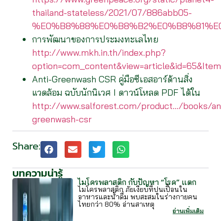
thailand-stateless/2021/07/886abb05-
%E0%B8%88%E0%B8%B2%E0%B8%81%E
การพัฒนาของการประมงทะเลไทย
http://www.mkh.in.th/index.php?
option=com_content&view=article&id=65&Item
Anti-Greenwash CSR คู่มือซีเอสอาร์ด้านสิ่ง
แวดล้อม ฉบับนักนิเวศ I ดาวน์โหลด PDF ได้ใน
http://www.salforest.com/product…/books/an
greenwash-csr
Share:
บทความน่ารู้
ไมโครพลาสติก กับปัญหา “โรค” แตก
ไมโครพลาสติก ภัยเงียบที่ปนเปื้อนใน
อาหารและน้ำดื่ม พบสะสมในร่างกายคน
ไทยกว่า 80% อ่านสาเหตุ
อ่านเพิ่มเติม