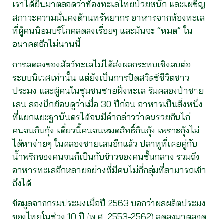
เราได้ยินมาตลอดว่าท้องทะเลไทยป่วยหนัก และเผชิญ
สภาวะความมั่นคงด้านทรัพยากร อาหารจากท้องทะเล
ที่ผู้คนนิยมบริโภคลดลงเรื่อยๆ และมันจะ “หมด” ใน
อนาคตอีกไม่นานนี้
การลดลงของสัตว์ทะเลไม่ได้ส่งผลกระทบเชิงลบต่อ
ระบบนิเวศเท่านั้น แต่ยังเป็นการปิดสวิตช์ชีวิตชาว
ประมง และผู้คนในชุมชนชายฝั่งทะเล ริมคลองป่าชาย
เลน ลองนึกย้อนดูว่าเมื่อ 30 ปีก่อน อาหารเป็นสิ่งหนึ่ง
ที่แยกแยะฐานันดรได้จนมีคำกล่าวว่าคนรวยกินไก่
คนจนกินกุ้ง เดี๋ยวนี้คนจนหมดสิทธิ์กินกุ้ง เพราะกุ้งไม่
ได้หาง่ายๆ ในคลองชายเลนอีกแล้ว ปลาทูที่เคยคู่กับ
น้ำพริกของคนจนก็เป็นกับข้าวของคนชั้นกลาง รวมถึง
อาหารทะเลอีกหลายอย่างที่มีคนไม่กี่กลุ่มที่สามารถเข้า
ถึงได้
ข้อมูลจากกรมประมงเมื่อปี 2563 บอกว่าผลผลิตประมง
ของไทยในช่วง 10 ปี (พ.ศ. 2553-2562) ลดลงมาตลอด