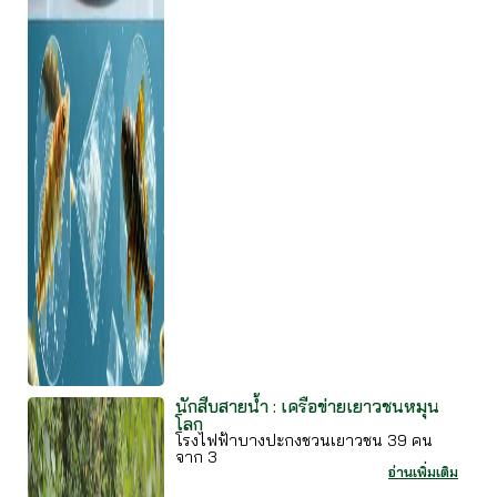
นักสืบสายน้ำ : เครือข่ายเยาวชนหมุน
โลก
โรงไฟฟ้าบางปะกงชวนเยาวชน 39 คน
จาก 3
อ่านเพิ่มเติม