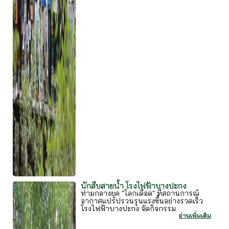
นักสืบสายน้ำ โรงไฟฟ้าบางปะกง
ท่ามกลางยุค "โลกเดือด" ที่สถานการณ์
อากาศแปรปรวนรุนแรงขึ้นอย่างรวดเร็ว
โรงไฟฟ้าบางปะกง จัดกิจกรรม
อ่านเพิ่มเติม