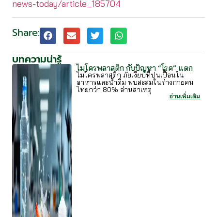
news-today/article_185704
Share:
บทความน่ารู้
ไมโครพลาสติก กับปัญหา “โรค” แตก
ไมโครพลาสติก ภัยเงียบที่ปนเปื้อนใน
อาหารและน้ำดื่ม พบสะสมในร่างกายคน
ไทยกว่า 80% อ่านสาเหตุ
อ่านเพิ่มเติม