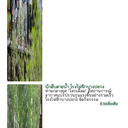
นักสืบสายน้ำ โรงไฟฟ้าบางปะกง
ท่ามกลางยุค "โลกเดือด" ที่สถานการณ์
อากาศแปรปรวนรุนแรงขึ้นอย่างรวดเร็ว
โรงไฟฟ้าบางปะกง จัดกิจกรรม
อ่านเพิ่มเติม