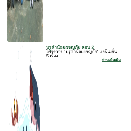
บรูด้าน้อยผจญภัย ตอน 2
โครงการ “บรูดาน้อยผจญภัย” แอนิเมชั่น
5 เรื่อง
อ่านเพิ่มเติม