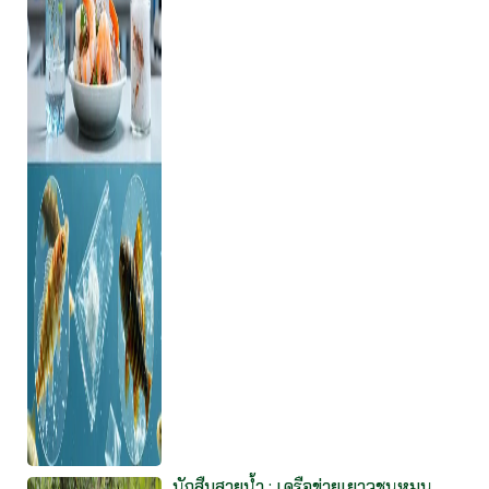
นักสืบสายน้ำ : เครือข่ายเยาวชนหมุน