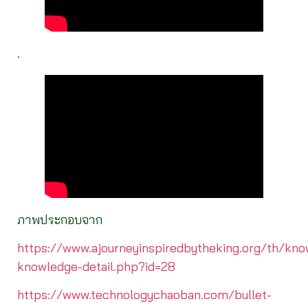
.
ภาพประกอบจาก
https://www.ajourneyinspiredbytheking.org/th/kno
knowledge-detail.php?id=28
https://www.technologychaoban.com/bullet-