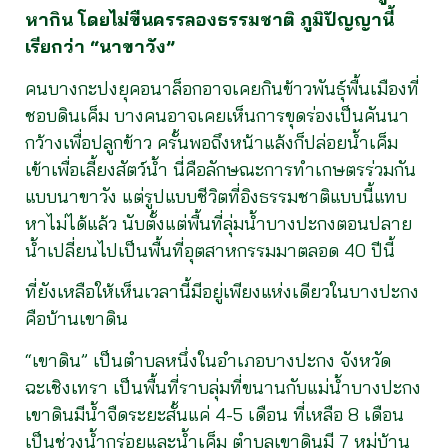
หากิน โดยไม่ขืนครรลองธรรมชาติ ภูมิปัญญานี้
เรียกว่า “นาขาวัง”
คนบางกะปงยุคอนาล็อกอาจเคยกินข้าวพันธุ์พื้นเมืองที่
ชอบดินเค็ม บางคนอาจเคยเห็นการขุดร่องเป็นคันนา
กว้างเพื่อปลูกข้าว ครั้นพอถึงหน้าแล้งก็ปล่อยน้ำเค็ม
เข้าเพื่อเลี้ยงสัตว์น้ำ นี่คือลักษณะการทำเกษตรร่วมกัน
แบบนาขาวัง แต่รูปแบบชีวิตที่อิงธรรมชาติแบบนี้แทบ
หาไม่ได้แล้ว นับตั้งแต่พื้นที่ลุ่มน้ำบางปะกงตอนปลาย
น้ำเปลี่ยนไปเป็นพื้นที่อุตสาหกรรมมาตลอด 40 ปีนี้
ที่ยังเหลือให้เห็นเวลานี้มีอยู่เพียงแห่งเดียวในบางปะกง
คือบ้านเขาดิน
“เขาดิน” เป็นตำบลหนึ่งในอำเภอบางปะกง จังหวัด
ฉะเชิงเทรา เป็นพื้นที่ราบลุ่มที่ขนานกับแม่น้ำบางปะกง
เขาดินมีน้ำจืดระยะสั้นแค่ 4-5 เดือน ที่เหลือ 8 เดือน
เป็นช่วงน้ำกร่อยและน้ำเค็ม ตำบลเขาดินมี 7 หมู่บ้าน