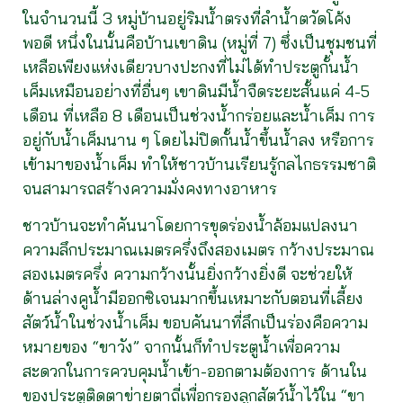
ในจำนวนนี้ 3 หมู่บ้านอยู่ริมน้ำตรงที่ลำน้ำตวัดโค้ง
พอดี หนึ่งในนั้นคือบ้านเขาดิน (หมู่ที่ 7) ซึ่งเป็นชุมชนที่
เหลือเพียงแห่งเดียวบางปะกงที่ไม่ได้ทำประตูกั้นน้ำ
เค็มเหมือนอย่างที่อื่นๆ เขาดินมีน้ำจืดระยะสั้นแค่ 4-5
เดือน ที่เหลือ 8 เดือนเป็นช่วงน้ำกร่อยและน้ำเค็ม การ
อยู่กับน้ำเค็มนาน ๆ โดยไม่ปิดกั้นน้ำขึ้นน้ำลง หรือการ
เข้ามาของน้ำเค็ม ทำให้ชาวบ้านเรียนรู้กลไกธรรมชาติ
จนสามารถสร้างความมั่งคงทางอาหาร
ชาวบ้านจะทำคันนาโดยการขุดร่องน้ำล้อมแปลงนา
ความลึกประมาณเมตรครึ่งถึงสองเมตร กว้างประมาณ
สองเมตรครึ่ง ความกว้างนั้นยิ่งกว้างยิ่งดี จะช่วยให้
ด้านล่างคูน้ำมีออกซิเจนมากขึ้นเหมาะกับตอนที่เลี้ยง
สัตว์น้ำในช่วงน้ำเค็ม ขอบคันนาที่ลึกเป็นร่องคือความ
หมายของ “ขาวัง” จากนั้นก็ทำประตูน้ำเพื่อความ
สะดวกในการควบคุมน้ำเข้า-ออกตามต้องการ ด้านใน
ของประตูติดตาข่ายตาถี่เพื่อกรองลูกสัตว์น้ำไว้ใน “ขา