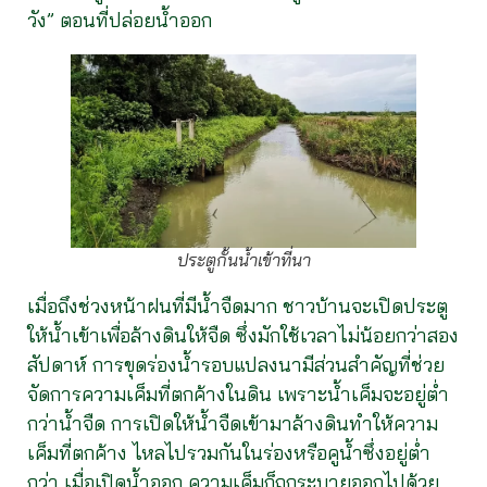
วัง” ตอนที่ปล่อยน้ำออก
ประตูกั้นน้ำเข้าที่นา
เมื่อถึงช่วงหน้าฝนที่มีน้ำจืดมาก ชาวบ้านจะเปิดประตู
ให้น้ำเข้าเพื่อล้างดินให้จืด ซึ่งมักใช้เวลาไม่น้อยกว่าสอง
สัปดาห์ การขุดร่องน้ำรอบแปลงนามีส่วนสำคัญที่ช่วย
จัดการความเค็มที่ตกค้างในดิน เพราะน้ำเค็มจะอยู่ต่ำ
กว่าน้ำจืด การเปิดให้น้ำจืดเข้ามาล้างดินทำให้ความ
เค็มที่ตกค้าง ไหลไปรวมกันในร่องหรือคูน้ำซึ่งอยู่ต่ำ
กว่า เมื่อเปิดน้ำออก ความเค็มก็ถูกระบายออกไปด้วย