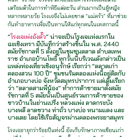
เตรียมตัวในการทำพิธีแต่ละวัน ส่วนมากเป็นผู้หญิง
หลากหลายวัย โรงเจจึงไม่เคยขาด “แม่ครัว” ที่มาช่วย
กันทำอาหารเพื่อเป็นทานให้แก่ทุกคนในเทศกาลนี้
“
โรงเจเพ่งอังตั๊ว
” น่าจะเป็นโรงเจแห่งแรกใน
ฉะเชิงเทรา มีบันทึกว่าสร้างขึ้นใน พ.ศ. 2440
สมัยรัชกาลที่ 5 ตั้งอยู่ในชุมชนตลาด ตำบลเทพ
ราช อำเภอบ้านโพธิ์ ทุกวันนี้บริเวณดังกล่าวเป็น
แหล่งท่องเที่ยวเชิงอนุรักษ์ เรียกว่า “ตลาดเก่า
คลองสวน 100 ปี” ชุมชนริมคลองแห่งนี้อยู่ติดกับ
อำเภอบางบ่อ จังหวัดสมุทรปราการ แต่เดิมเรียก
ว่า “ตลาดสามพี่น้อง” ทำการค้าขายมาตั้งสมัย
รัชกาลที่ 5 สมัยนั้นเป็นศูนย์รวมการค้าขายของ
ชาวบ้านในย่านเปร็ง หลวงแพ่ง ลาดกระบัง
บางพลี ลาดขวาง ท่าถั่ว บางบ่อ หนามแดง และ
บางเตย โดยใช้เรือสัญจรผ่านคลองพระยาสมุทร
โรงเจอายุกว่าร้อยปีแห่งนี้ ยังเก็บรักษาภาพเขียนเก่า