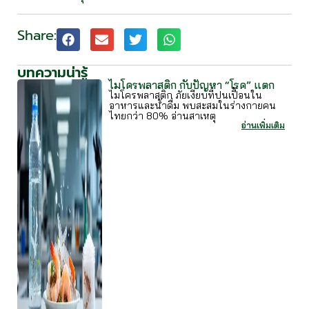
Share:
บทความน่ารู้
ไมโครพลาสติก กับปัญหา “โรค” แตก
ไมโครพลาสติก ภัยเงียบที่ปนเปื้อนใน
อาหารและน้ำดื่ม พบสะสมในร่างกายคน
ไทยกว่า 80% อ่านสาเหตุ
อ่านเพิ่มเติม