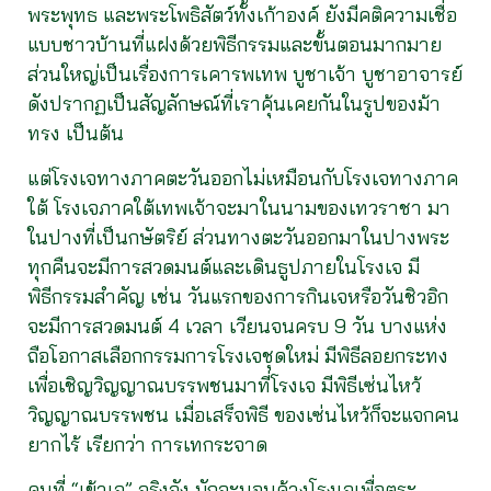
พระพุทธ และพระโพธิสัตว์ทั้งเก้าองค์ ยังมีคติความเชื่อ
แบบชาวบ้านที่แฝงด้วยพิธีกรรมและขั้นตอนมากมาย
ส่วนใหญ่เป็นเรื่องการเคารพเทพ บูชาเจ้า บูชาอาจารย์
ดังปรากฏเป็นสัญลักษณ์ที่เราคุ้นเคยกันในรูปของม้า
ทรง เป็นต้น
แต่โรงเจทางภาคตะวันออกไม่เหมือนกับโรงเจทางภาค
ใต้ โรงเจภาคใต้เทพเจ้าจะมาในนามของเทวราชา มา
ในปางที่เป็นกษัตริย์ ส่วนทางตะวันออกมาในปางพระ
ทุกคืนจะมีการสวดมนต์และเดินธูปภายในโรงเจ มี
พิธีกรรมสำคัญ เช่น วันแรกของการกินเจหรือวันชิวอิก
จะมีการสวดมนต์ 4 เวลา เวียนจนครบ 9 วัน บางแห่ง
ถือโอกาสเลือกกรรมการโรงเจชุดใหม่ มีพิธีลอยกระทง
เพื่อเชิญวิญญาณบรรพชนมาที่โรงเจ มีพิธีเซ่นไหว้
วิญญาณบรรพชน เมื่อเสร็จพิธี ของเซ่นไหว้ก็จะแจกคน
ยากไร้ เรียกว่า การเทกระจาด
คนที่ “เข้าเจ” จริงจัง มักจะนอนค้างโรงเจเพื่อตระ