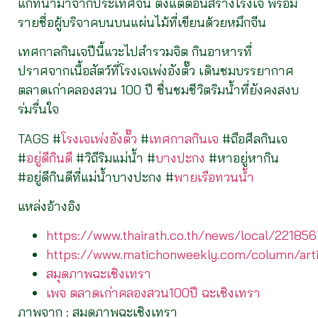
แก่ที่นำมาจากประเทศจีน ตั้งแต่ตอนสร้างโรงเจ พร้อม
รายชื่อผู้บริจาคบนบนแผ่นไม้ที่เขียนด้วยหมึกจีน
เทศกาลกินเจปีนี้แวะไปสำรวมจิต กินอาหารที่
ปราศจากเนื้อสัตว์ที่โรงเจเพ่งอังตั๊ว เดินชมบรรยากาศ
ตลาดเก่าคลองสวน 100 ปี ชื่นชมชีวิตริมน้ำที่ยังคงสงบ
ร่มรื่นใจ
TAGS #
โรงเจเพ่งอังตั๊ว
#
เทศกาลกินเจ
#ถือศีลกินเจ
#
อยู่ดีกินดี
#วิถีริมแม่น้ำ #
บางปะกง
#หาอยู่หากิน
#อยู่ดีกินดีที่แม่น้ำบางปะกง #
พายเรือทวนน้ำ
แหล่งอ้างอิง
https://www.thairath.co.th/news/local/221856
https://www.matichonweekly.com/column/art
สมุดภาพฉะเชิงเทรา
เพจ ตลาดเก่าคลองสวน100ปี ฉะเชิงเทรา
ภาพจาก : สมุดภาพฉะเชิงเทรา