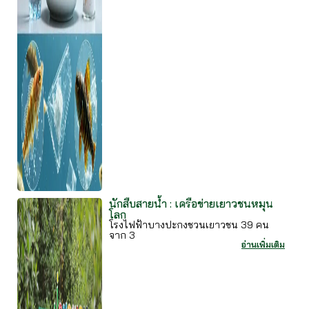
นักสืบสายน้ำ : เครือข่ายเยาวชนหมุน
โลก
โรงไฟฟ้าบางปะกงชวนเยาวชน 39 คน
จาก 3
อ่านเพิ่มเติม