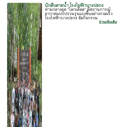
นักสืบสายน้ำ โรงไฟฟ้าบางปะกง
ท่ามกลางยุค "โลกเดือด" ที่สถานการณ์
อากาศแปรปรวนรุนแรงขึ้นอย่างรวดเร็ว
โรงไฟฟ้าบางปะกง จัดกิจกรรม
อ่านเพิ่มเติม