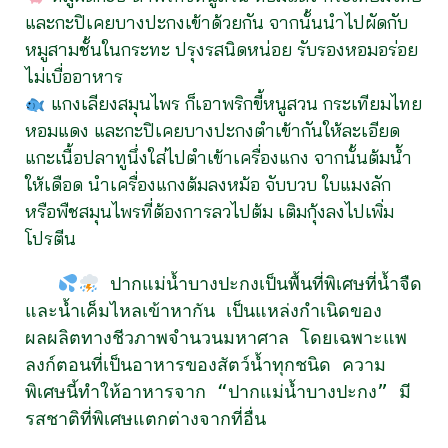
และกะปิเคยบางปะกงเข้าด้วยกัน จากนั้นนำไปผัดกับ
หมูสามชั้นในกระทะ ปรุงรสนิดหน่อย รับรองหอมอร่อย
ไม่เบื่ออาหาร
แกงเลียงสมุนไพร ก็เอาพริกขี้หนูสวน กระเทียมไทย
หอมแดง และกะปิเคยบางปะกงตำเข้ากันให้ละเอียด
แกะเนื้อปลาทูนึ่งใส่ไปตำเข้าเครื่องแกง จากนั้นต้มน้ำ
ให้เดือด นำเครื่องแกงต้มลงหม้อ จับบวบ ใบแมงลัก
หรือพืชสมุนไพรที่ต้องการลวไปต้ม เติมกุ้งลงไปเพิ่ม
โปรตีน
 ปากแม่น้ำบางปะกงเป็นพื้นที่พิเศษที่น้ำจืด
และน้ำเค็มไหลเข้าหากัน เป็นแหล่งกำเนิดของ
ผลผลิตทางชีวภาพจำนวนมหาศาล โดยเฉพาะแพ
ลงก์ตอนที่เป็นอาหารของสัตว์น้ำทุกชนิด ความ
พิเศษนี้ทำให้อาหารจาก “ปากแม่น้ำบางปะกง” มี
รสชาติที่พิเศษแตกต่างจากที่อื่น
