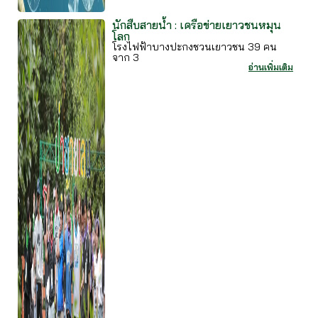
นักสืบสายน้ำ : เครือข่ายเยาวชนหมุน
โลก
โรงไฟฟ้าบางปะกงชวนเยาวชน 39 คน
จาก 3
อ่านเพิ่มเติม