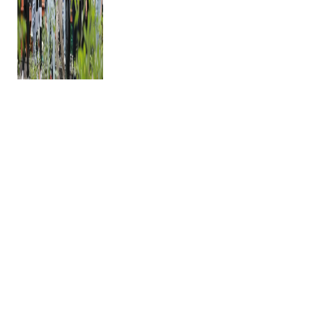
นักสืบสายน้ำ โรงไฟฟ้าบางปะกง
ท่ามกลางยุค "โลกเดือด" ที่สถานการณ์
อากาศแปรปรวนรุนแรงขึ้นอย่างรวดเร็ว
โรงไฟฟ้าบางปะกง จัดกิจกรรม
อ่านเพิ่มเติม