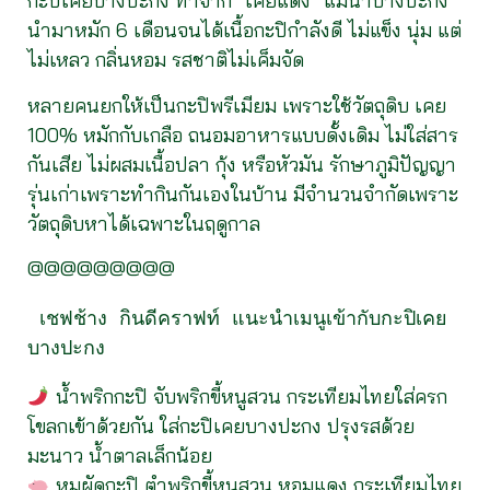
กะปิเคยบางปะกง ทำจาก “เคยแดง” แม่น้ำบางปะกง
นำมาหมัก 6 เดือนจนได้เนื้อกะปิกำลังดี ไม่แข็ง นุ่ม แต่
ไม่เหลว กลิ่นหอม รสชาติไม่เค็มจัด
หลายคนยกให้เป็นกะปิพรีเมียม เพราะใช้วัตถุดิบ เคย
100% หมักกับเกลือ ถนอมอาหารแบบดั้งเดิม ไม่ใส่สาร
กันเสีย ไม่ผสมเนื้อปลา กุ้ง หรือหัวมัน รักษาภูมิปัญญา
รุ่นเก่าเพราะทำกินกันเองในบ้าน มีจำนวนจำกัดเพราะ
วัตถุดิบหาได้เฉพาะในฤดูกาล
@@@@@@@@@
 เชฟช้าง กินดีคราฟท์ แนะนำเมนูเข้ากับกะปิเคย
บางปะกง
น้ำพริกกะปิ จับพริกขี้หนูสวน กระเทียมไทยใส่ครก
โขลกเข้าด้วยกัน ใส่กะปิเคยบางปะกง ปรุงรสด้วย
มะนาว น้ำตาลเล็กน้อย
หมูผัดกะปิ ตำพริกขี้หนูสวน หอมแดง กระเทียมไทย