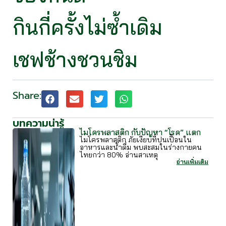
กินกี่ครั้งไม่ซ้ำเดิม
เชฟช้างชวนชิม
Share:
บทความน่ารู้
ไมโครพลาสติก กับปัญหา “โรค” แตก
ไมโครพลาสติก ภัยเงียบที่ปนเปื้อนใน
อาหารและน้ำดื่ม พบสะสมในร่างกายคน
ไทยกว่า 80% อ่านสาเหตุ
อ่านเพิ่มเติม