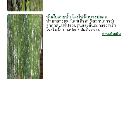
นักสืบสายน้ำ โรงไฟฟ้าบางปะกง
ท่ามกลางยุค "โลกเดือด" ที่สถานการณ์
อากาศแปรปรวนรุนแรงขึ้นอย่างรวดเร็ว
โรงไฟฟ้าบางปะกง จัดกิจกรรม
อ่านเพิ่มเติม