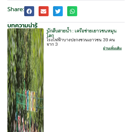
Share:
บทความน่ารู้
นักสืบสายน้ำ : เครือข่ายเยาวชนหมุน
โลก
โรงไฟฟ้าบางปะกงชวนเยาวชน 39 คน
จาก 3
อ่านเพิ่มเติม