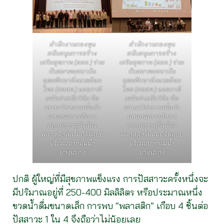
สำนักงานกองทุน
สำนักงานกองทุน
สนับสนุนการสร้าง
สนับสนุนการสร้าง
เสริมสุขภาพ (สสส.) ร่วม
เสริมสุขภาพ (สสส.) ร่วม
กับสมาคมสถาบัน
กับสมาคมสถาบัน
อุดมศึกษาสิ่งแวดล้อม
อุดมศึกษาสิ่งแวดล้อม
ไทย (สอสท.) และภาคี
ไทย (สอสท.) และภาคี
เครือข่ายนักวิจัย จัด
เครือข่ายนักวิจัย จัด
เสวนาวิชาการเพื่อนำ
เสวนาวิชาการเพื่อนำ
เสนอผลการศึกษา
เสนอผลการศึกษา
สถานการณ์ไมโคร
สถานการณ์ไมโคร
พลาสติกในพื้นที่ต้นแบบ
พลาสติกในพื้นที่ต้นแบบ
บริเวณปากแม่น้ำ
บริเวณปากแม่น้ำ
บางปะกง
บางปะกง
ปกติ ผู้ใหญ่ที่มีสุขภาพแข็งแรง การปัสสาวะครั้งหนึ่งจะ
มีปริมาณอยู่ที่ 250-400 มิลลิลิตร หรือประมาณหนึ่ง
ขวดน้ำดื่มขนาดเล็ก การพบ “พลาสติก” เกือบ 4 ชิ้นต่อ
ปัสสาวะ 1 ใน 4 จึงถือว่าไม่น้อยเลย